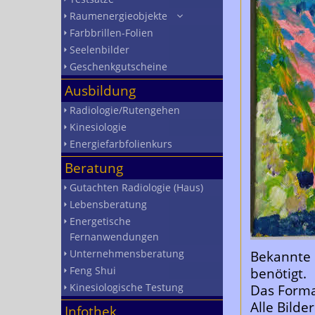
Raumenergieobjekte
Farbbrillen-Folien
Seelenbilder
Geschenkgutscheine
Ausbildung
Radiologie/Rutengehen
Kinesiologie
Energiefarbfolienkurs
Beratung
Gutachten Radiologie (Haus)
Lebensberatung
Energetische
Fernanwendungen
Unternehmensberatung
Bekannte 
Feng Shui
benötigt.
Kinesiologische Testung
Das Format
Alle Bilde
Infothek