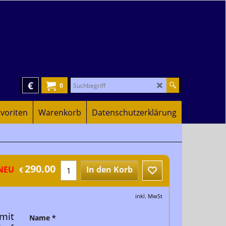
€
0
voriten
Warenkorb
Datenschutzerklärung
290.00
NEU
In den Korb
€
inkl. MwSt
 mit
Name
*