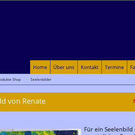
Home
Über uns
Kontakt
Termine
Fa
rodukte Shop
Seelenbilder
ld von Renate
Für ein Seelenbild