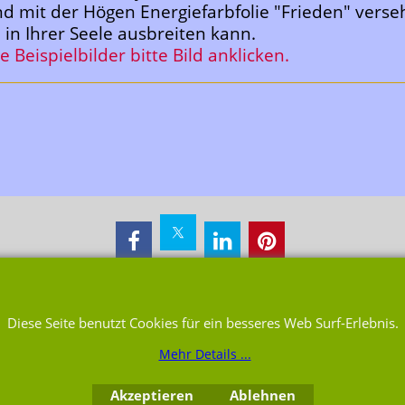
nd mit der Högen Energiefarbfolie "Frieden" verse
 in Ihrer Seele ausbreiten kann.
e Beispielbilder bitte Bild anklicken.
WebShop erstellt mit ShopFactory Shop Software.
Diese Seite benutzt Cookies für ein besseres Web Surf-Erlebnis.
Mehr Details ...
Akzeptieren
Ablehnen