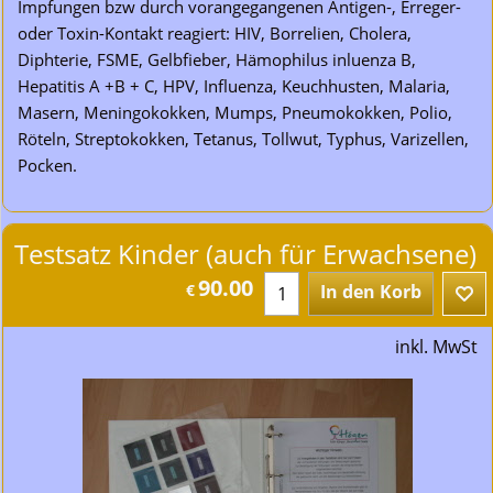
Impfungen bzw durch vorangegangenen Antigen-, Erreger-
oder Toxin-Kontakt reagiert: HIV, Borrelien, Cholera,
Diphterie, FSME, Gelbfieber, Hämophilus inluenza B,
Hepatitis A +B + C, HPV, Influenza, Keuchhusten, Malaria,
Masern, Meningokokken, Mumps, Pneumokokken, Polio,
Röteln, Streptokokken, Tetanus, Tollwut, Typhus, Varizellen,
Pocken.
Testsatz Kinder (auch für Erwachsene)
90.00
€
In den Korb
inkl. MwSt