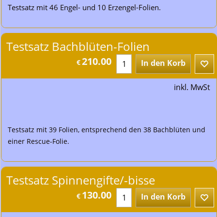
Testsatz mit 46 Engel- und 10 Erzengel-Folien.
Testsatz Bachblüten-Folien
210.00
€
In den Korb
inkl. MwSt
Testsatz mit 39 Folien, entsprechend den 38 Bachblüten und
einer Rescue-Folie.
Testsatz Spinnengifte/-bisse
130.00
€
In den Korb