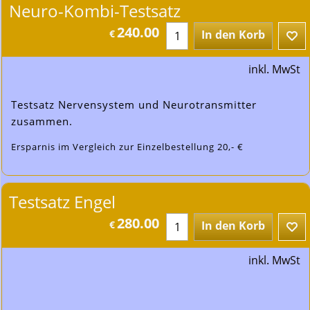
Neuro-Kombi-Testsatz
240.00
€
In den Korb
inkl. MwSt
Testsatz Nervensystem und Neurotransmitter
zusammen.
Ersparnis im Vergleich zur Einzelbestellung 20,- €
Testsatz Engel
280.00
€
In den Korb
inkl. MwSt